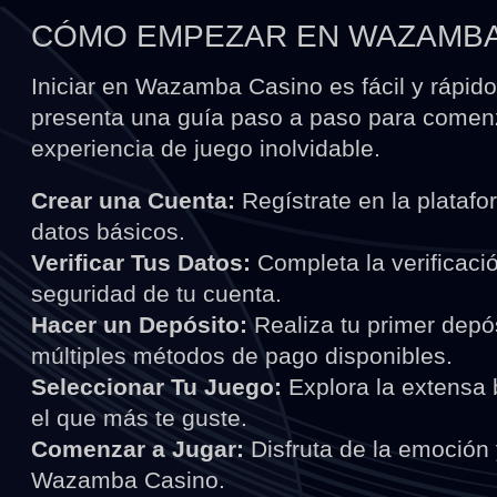
CÓMO EMPEZAR EN WAZAMBA
Iniciar en Wazamba Casino es fácil y rápido
presenta una guía paso a paso para comenz
experiencia de juego inolvidable.
Crear una Cuenta:
Regístrate en la plataf
datos básicos.
Verificar Tus Datos:
Completa la verificació
seguridad de tu cuenta.
Hacer un Depósito:
Realiza tu primer depós
múltiples métodos de pago disponibles.
Seleccionar Tu Juego:
Explora la extensa b
el que más te guste.
Comenzar a Jugar:
Disfruta de la emoción 
Wazamba Casino.