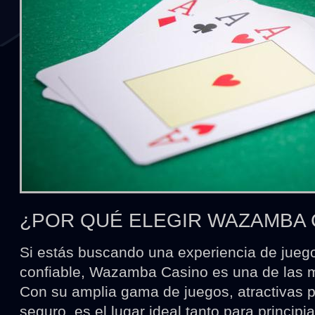
¿POR QUÉ ELEGIR WAZAMBA 
Si estás buscando una experiencia de jueg
confiable, Wazamba Casino es una de las m
Con su amplia gama de juegos, atractivas 
seguro, es el lugar ideal tanto para princi