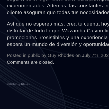
experimentados. Además, las constantes inn
cliente aseguran que todas tus necesidade
Así que no esperes más, crea tu cuenta h
disfrutar de todo lo que Wazamba Casino ti
promociones irresistibles y una experiencia
espera un mundo de diversión y oportunida
Posted in
public
by Guy Rhodes on July 7th, 202
Comments are closed.
©2026
Guy Rhodes