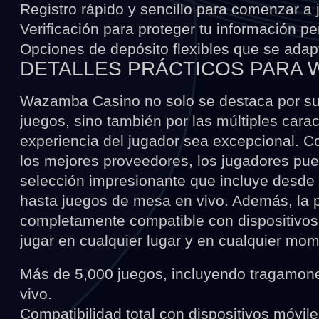
Registro rápido y sencillo para comenzar a 
Verificación para proteger tu información pe
Opciones de depósito flexibles que se adap
DETALLES PRÁCTICOS PARA 
Wazamba Casino no solo se destaca por su
juegos, sino también por las múltiples cara
experiencia del jugador sea excepcional. 
los mejores proveedores, los jugadores pue
selección impresionante que incluye desde
hasta juegos de mesa en vivo. Además, la 
completamente compatible con dispositivos 
jugar en cualquier lugar y en cualquier mom
Más de 5,000 juegos, incluyendo tragamon
vivo.
Compatibilidad total con dispositivos móvile